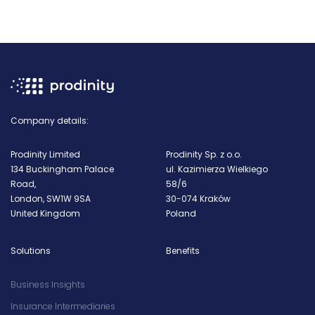
Company details:
Prodinity Limited
Prodinity Sp. z o.o.
134 Buckingham Palace
ul. Kazimierza Wielkiego
Road,
58/6
London, SW1W 9SA
30-074 Kraków
United Kingdom
Poland
Solutions
Benefits
Business Insights
Insurance Intermediaries