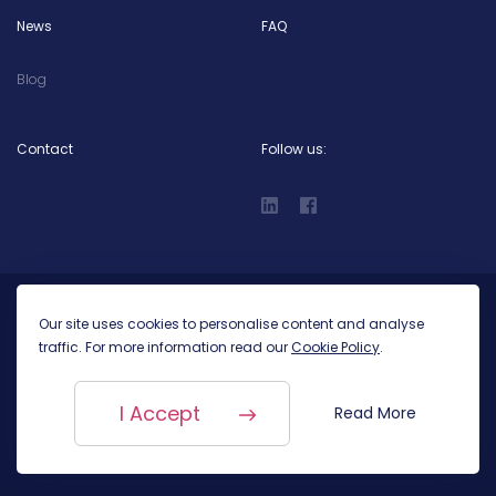
News
FAQ
Blog
Contact
Follow us:
Privacy Policy
Cookies Policy
Our site uses cookies to personalise content and analyse
traffic. For more information read our
Cookie Policy
.
©
2026
Prodinity. All rights reserved
I Accept
Read More
Proudly designed by